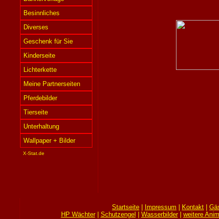
Besinnliches
Diverses
Geschenk für Sie
Kinderseite
Lichterkette
Meine Partnerseiten
Pferdebilder
Tierseite
Unterhaltung
Wallpaper + Bilder
X-Stat.de
Startseite
|
Impressum
|
Kontakt
|
Gä
HP Wächter
|
Schutzengel
|
Wasserbilder
|
weitere Anim