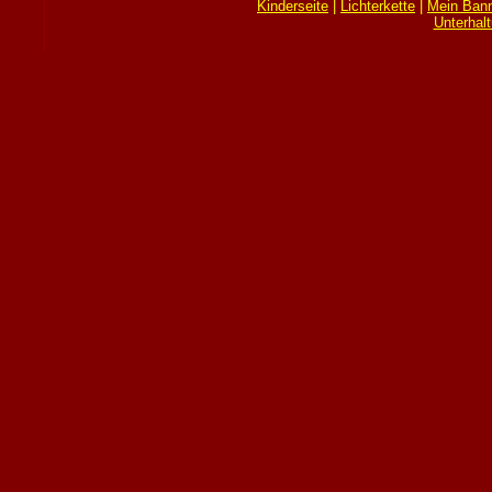
Kinderseite
|
Lichterkette
|
Mein Bann
Unterhal