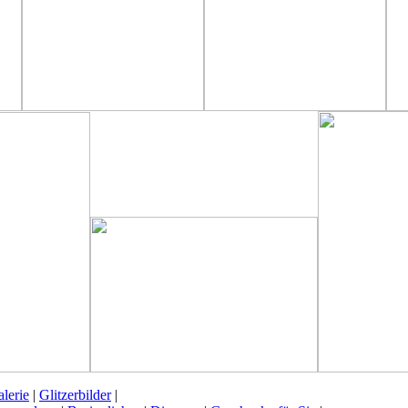
lerie
|
Glitzerbilder
|