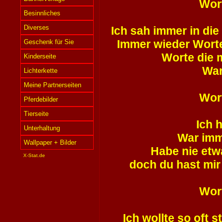
Wort
Besinnliches
Diverses
Ich sah immer in die
Immer wieder Worte,
Geschenk für Sie
Worte die 
Kinderseite
War
Lichterkette
Meine Partnerseiten
Wort
Pferdebilder
Tierseite
Ich 
Unterhaltung
War imme
Wallpaper + Bilder
Habe nie etw
X-Stat.de
doch du hast mir
Wort
Ich wollte so oft 