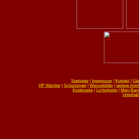
Startseite
|
Impressum
|
Kontakt
|
Gä
HP Wächter
|
Schutzengel
|
Wasserbilder
|
weitere Anim
Kinderseite
|
Lichterkette
|
Mein Bann
Unterhal