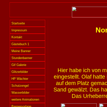
Startseite
Nor
Impressum
Kontakt
Gästebuch 1
Meine Banner
Stundenbanner
Gif Galerie
Hier habe ich von m
Glitzerbilder
eingestellt. Olaf hat
HP Wächter
auf dem Platz gemach
Schutzengel
Sand gewälzt. Das ha
Wasserbilder
Das Urheberrec
weitere Animationen
Bannervorlage