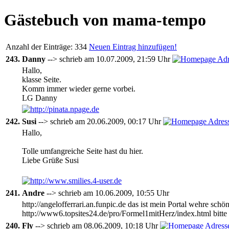
Gästebuch von mama-tempo
Anzahl der Einträge: 334
Neuen Eintrag hinzufügen!
243.
Danny
--> schrieb am 10.07.2009, 21:59 Uhr
Hallo,
klasse Seite.
Komm immer wieder gerne vorbei.
LG Danny
242.
Susi
--> schrieb am 20.06.2009, 00:17 Uhr
Hallo,
Tolle umfangreiche Seite hast du hier.
Liebe Grüße Susi
241.
Andre
--> schrieb am 10.06.2009, 10:55 Uhr
http://angelofferrari.an.funpic.de das ist mein Portal wehre sch
http://www6.topsites24.de/pro/Formel1mitHerz/index.html bitte f
240.
Fly
--> schrieb am 08.06.2009, 10:18 Uhr