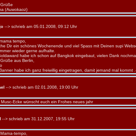
 Grüße
na (Auwokaoz)
jo
--> schrieb am 05.01.2008, 09:12 Uhr
 mama tempo,
he Dir ein schönes Wochenende und viel Spass mit Deinen supi Webse
immer wieder gerne aufhalte.
oldaward habe ich schon auf Bangkok eingebaut, vielen Dank nochma
 Grüße aus Berlin,
o
Banner habe ich ganz freiwillig eingetragen, damit jemand mal kommt .
el
--> schrieb am 02.01.2008, 19:00 Uhr
 Musc-Ecke wünscht euch ein Frohes neues jahr
l
--> schrieb am 31.12.2007, 19:55 Uhr
 Mama-tempo,