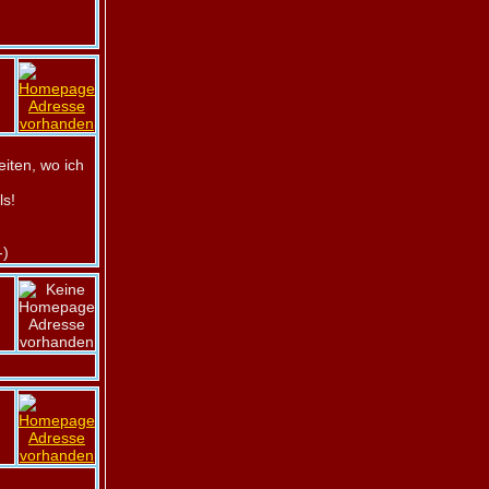
iten, wo ich
ls!
-)