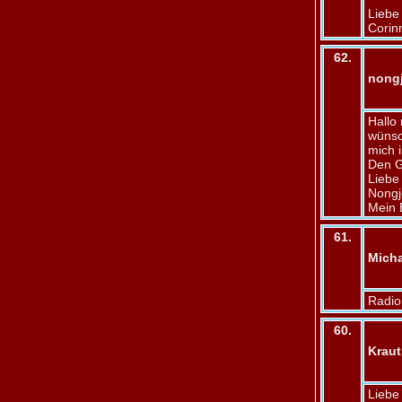
Liebe
Corin
62.
nong
Hallo
wünsc
mich 
Den G
Liebe
Nongj
Mein 
61.
Micha
Radio
60.
Kraut
Liebe