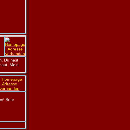
n. Du hast
ebaut. Mein
en! Sehr