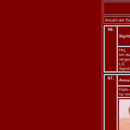
Anzahl der Ei
68.
Sigri
Hej,
bin d
verges
LG
Sigrid
67.
Anna
Hallo
hp ve