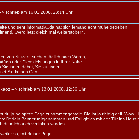
-> schrieb am 16.01.2008, 23:14 Uhr
 seite und sehr informativ...da hat sich jemand echt mühe gegeben,
ment!...werd jetzt gleich mal weiterstöbern.
onen von Nutzern suchen täglich nach Waren,
äften oder Dienstleistungen in Ihrer Nähe.
 Sie ihnen dabei, Sie zu finden!
stet Sie keinen Cent!
kaoz
--> schrieb am 13.01.2008, 12:56 Uhr
t du ja ne spitze Page zusammengestellt. Die ist ja richtig geil. Wow.
dreißt dein Banner mitgenommen und Fall gleich mit der Tür ins Haus r
ob du mich auch verlinken würdest.
weiter so, mit deiner Page.