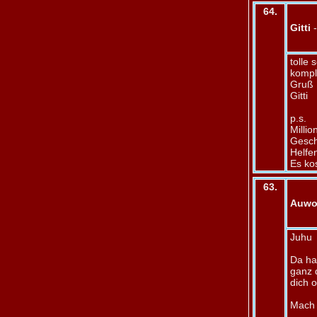
64.
Gitti
-
tolle
kompli
Gruß
Gitti
p.s.
Milli
Gesch
Helfen
Es ko
63.
Auwo
Juhu
Da has
ganz 
dich 
Mach 