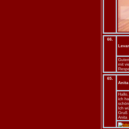
66.
Leva
Guten
mit v
Respe
65.
Anita
Hallo,
ich h
schön
Ich w
Gruß
Anita