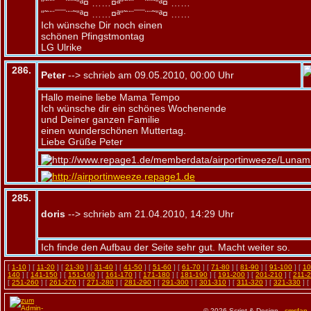
“˜¨¨¯¯¨¨˜“ª¤ ……¤ª“˜¨¨¯¯¨¨˜“ª¤ ……
“˜¨¨¯¯¨¨˜“ª¤ ……¤ª“˜¨¨¯¯¨¨˜“ª¤ ……
Ich wünsche Dir noch einen
schönen Pfingstmontag
LG Ulrike
286.
Peter
--> schrieb am 09.05.2010, 00:00 Uhr
Hallo meine liebe Mama Tempo
Ich wünsche dir ein schönes Wochenende
und Deiner ganzen Familie
einen wunderschönen Muttertag.
Liebe Grüße Peter
285.
doris
--> schrieb am 21.04.2010, 14:29 Uhr
Ich finde den Aufbau der Seite sehr gut. Macht weiter so.
[
1-10
] [
11-20
] [
21-30
] [
31-40
] [
41-50
] [
51-60
] [
61-70
] [
71-80
] [
81-90
] [
91-100
] [
10
140
] [
141-150
] [
151-160
] [
161-170
] [
171-180
] [
181-190
] [
191-200
] [
201-210
] [
211-
[
251-260
] [
261-270
] [
271-280
] [
281-290
] [
291-300
] [
301-310
] [
311-320
] [
321-330
] [
© 2026 Script & Design -
cmsfan
-