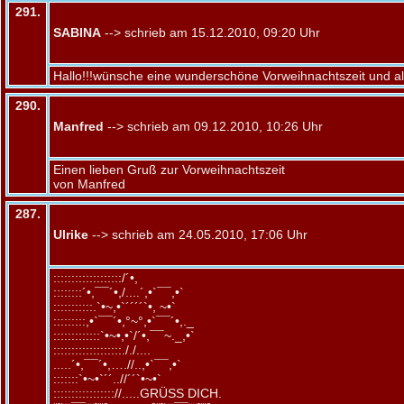
291.
SABINA
--> schrieb am 15.12.2010, 09:20 Uhr
Hallo!!!wünsche eine wunderschöne Vorweihnachtszeit und al
290.
Manfred
--> schrieb am 09.12.2010, 10:26 Uhr
Einen lieben Gruß zur Vorweihnachtszeit
von Manfred
287.
Ulrike
--> schrieb am 24.05.2010, 17:06 Uhr
:::::::::::::::::::/´•,
::::::::´•,¯¯´•,/....´,•`¯¯,•`
:::::::::::.`•~,•`´´´´`•, ~•`
:::::::::,•`¯¯´•,°~°,•`¯¯´•,._
:::::::::::::`•~•,•`/´•,¯¯~._,•`
:::::::::::::::::::././....
.....´•,¯¯´•,….//..,•`¯¯,•`
:::::::`•~•`´´..//´´`•~•`
::::::::::::::::://.....GRÜSS DICH.