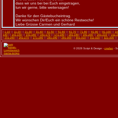
dass wir uns bei bei Euch eingetragen,
tun wir gerne, bitte weitersagen!
Danke für den Gästebucheintrag.
Wir wünschen Dir/Euch ein schöne Restwoche!
Liebe Grüsse Carmen und Gerhard
[
1-10
] [
11-20
] [
21-30
] [
31-40
] [
41-50
] [
51-60
] [
61-70
] [
71-80
] [
81-90
] [
91-100
] [
10
140
] [
141-150
] [
151-160
] [
161-170
] [
171-180
] [
181-190
] [
191-200
] [
201-210
] [
211-
[
251-260
] [
261-270
] [
271-280
] [
281-290
] [
291-300
] [
301-310
] [
311-320
] [
321-330
] [
© 2026 Script & Design -
cmsfan
- S