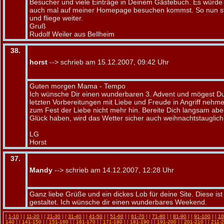
Besucher und viele Einträge in Deinem Gästebuch. Es würde
auch mal auf meiner Homepage besuchen kommst. So nun st
und fliege weiter.
Gruß
Rudolf Weiler aus Bellheim
38.
horst
--> schrieb am 15.12.2007, 09:42 Uhr
Guten morgen Mama - Tempo
Ich wünsche Dir einen wunderbaren 3. Advent und mögest Du
letzten Vorbereitungen mit Liebe und Freude in Angriff nehme
zum Fest der Liebe nicht mehr hin. Bereite Dich langsam aber
Glück haben, wird das Wetter sicher auch weihnachtstauglic
LG
Horst
37.
Mandy
--> schrieb am 14.12.2007, 12:28 Uhr
Ganz liebe Grüße und ein dickes Lob für deine Site. Diese is
gestaltet. Ich wünsche dir einen wunderbares Weekend.
[
1-10
] [
11-20
] [
21-30
] [
31-40
] [
41-50
] [
51-60
] [
61-70
] [
71-80
] [
81-90
] [
91-100
] [
10
140
] [
141-150
] [
151-160
] [
161-170
] [
171-180
] [
181-190
] [
191-200
] [
201-210
] [
211-