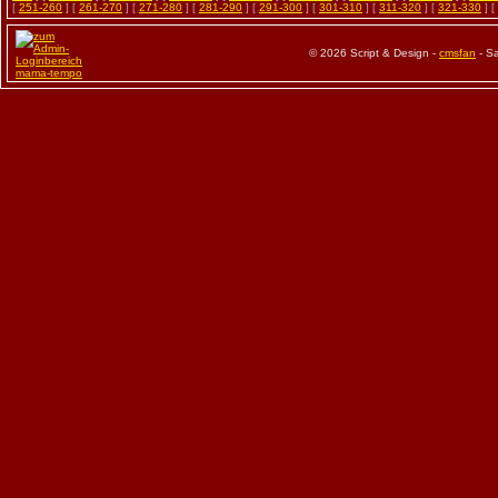
[
251-260
] [
261-270
] [
271-280
] [
281-290
] [
291-300
] [
301-310
] [
311-320
] [
321-330
] [
© 2026 Script & Design -
cmsfan
- Sa