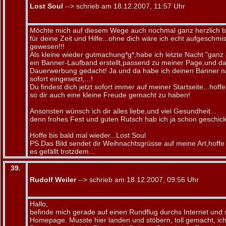
Lost Soul
--> schrieb am 18.12.2007, 11:57 Uhr
Möchte mich auf diesem Wege auch nochmal ganz herzlich be
für deine Zeit und Hilfe...ohne dich wäre ich echt aufgeschmi
gewesen!!!
Als kleine wieder gutmachung*g*,habe ich letzte Nacht "ganz 
ein Banner-Laufband erstellt,passend zu meiner Page,und das
Dauerwerbung gedacht! Ja und da habe ich deinen Banner na
sofort eingesetzt,...!
Du findest dich jetzt sofort immer auf meiner Startseite...hoffe
so dir auch eine kleine Freude gemacht zu haben!
Ansonsten wünsch ich dir alles liebe,und viel Gesundheit...
denn frohes Fest und guten Rutsch hab ich ja schon geschick
Hoffe bis bald mal wieder...Lost Soul
PS.Das Bild sendet dir Weihnachtsgrüsse auf meine Art,hoffe
es gefällt trotzdem...
39.
Rudolf Weiler
--> schrieb am 18.12.2007, 09:56 Uhr
Hallo,
befinde mich gerade auf einen Rundflug durchs Internet und 
Homepage. Musste hier landen und stöbern, toll gemacht, ic